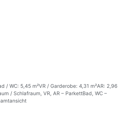
ad / WC: 5,45 m²VR / Garderobe: 4,31 m²AR: 2,96
um / Schlafraum, VR, AR – ParkettBad, WC –
samtansicht